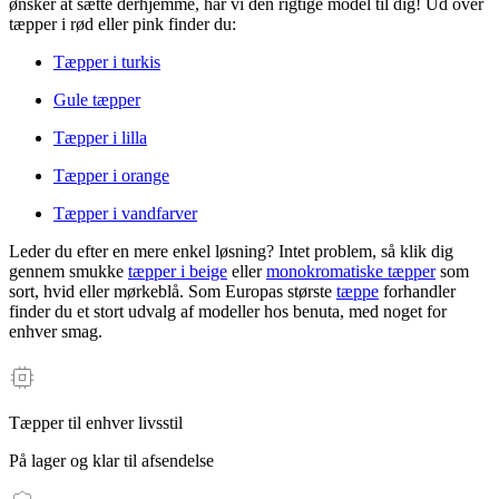
ønsker at sætte derhjemme, har vi den rigtige model til dig! Ud over
tæpper i rød eller pink finder du:
Tæpper i turkis
Gule tæpper
Tæpper i lilla
Tæpper i orange
Tæpper i vandfarver
Leder du efter en mere enkel løsning? Intet problem, så klik dig
gennem smukke
tæpper i beige
eller
monokromatiske tæpper
som
sort, hvid eller mørkeblå. Som Europas største
tæppe
forhandler
finder du et stort udvalg af modeller hos benuta, med noget for
enhver smag.
Tæpper til enhver livsstil
På lager og klar til afsendelse