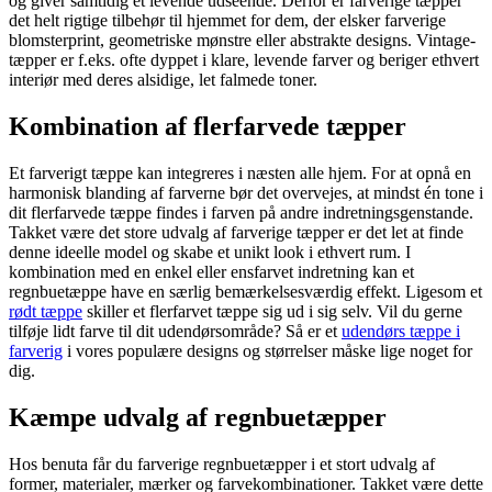
og giver samtidig et levende udseende. Derfor er farverige tæpper
det helt rigtige tilbehør til hjemmet for dem, der elsker farverige
blomsterprint, geometriske mønstre eller abstrakte designs. Vintage-
tæpper er f.eks. ofte dyppet i klare, levende farver og beriger ethvert
interiør med deres alsidige, let falmede toner.
Kombination af flerfarvede tæpper
Et farverigt tæppe kan integreres i næsten alle hjem. For at opnå en
harmonisk blanding af farverne bør det overvejes, at mindst én tone i
dit flerfarvede tæppe findes i farven på andre indretningsgenstande.
Takket være det store udvalg af farverige tæpper er det let at finde
denne ideelle model og skabe et unikt look i ethvert rum. I
kombination med en enkel eller ensfarvet indretning kan et
regnbuetæppe have en særlig bemærkelsesværdig effekt. Ligesom et
rødt tæppe
skiller et flerfarvet tæppe sig ud i sig selv. Vil du gerne
tilføje lidt farve til dit udendørsområde? Så er et
udendørs tæppe i
farverig
i vores populære designs og størrelser måske lige noget for
dig.
Kæmpe udvalg af regnbuetæpper
Hos benuta får du farverige regnbuetæpper i et stort udvalg af
former, materialer, mærker og farvekombinationer. Takket være dette