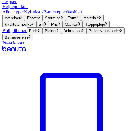
Tæpper
Højdepunkter
Alle tæpper
Ny
Luksus
Børnetæpper
Vaskbar
Værelser
Farver
Størrelse
Form
Materiale
Kvalitetsmærke
Stil
Pris
Mærker
Tæppepleje
Boligtilbehør
Pude
Plaider
Dekoration
Pufler & gulvpuder
Børneværelse
Prøvekassen