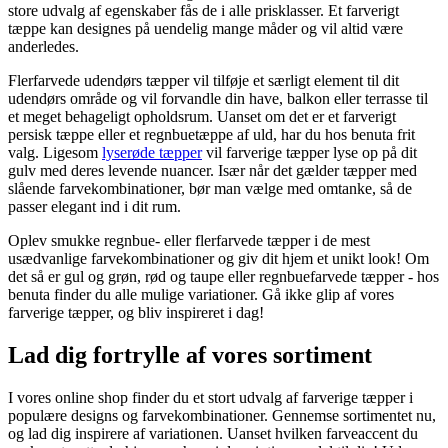
store udvalg af egenskaber fås de i alle prisklasser. Et farverigt
tæppe kan designes på uendelig mange måder og vil altid være
anderledes.
Flerfarvede udendørs tæpper vil tilføje et særligt element til dit
udendørs område og vil forvandle din have, balkon eller terrasse til
et meget behageligt opholdsrum. Uanset om det er et farverigt
persisk tæppe eller et regnbuetæppe af uld, har du hos benuta frit
valg. Ligesom
lyserøde tæpper
vil farverige tæpper lyse op på dit
gulv med deres levende nuancer. Især når det gælder tæpper med
slående farvekombinationer, bør man vælge med omtanke, så de
passer elegant ind i dit rum.
Oplev smukke regnbue- eller flerfarvede tæpper i de mest
usædvanlige farvekombinationer og giv dit hjem et unikt look! Om
det så er gul og grøn, rød og taupe eller regnbuefarvede tæpper - hos
benuta finder du alle mulige variationer. Gå ikke glip af vores
farverige tæpper, og bliv inspireret i dag!
Lad dig fortrylle af vores sortiment
I vores online shop finder du et stort udvalg af farverige tæpper i
populære designs og farvekombinationer. Gennemse sortimentet nu,
og lad dig inspirere af variationen. Uanset hvilken farveaccent du