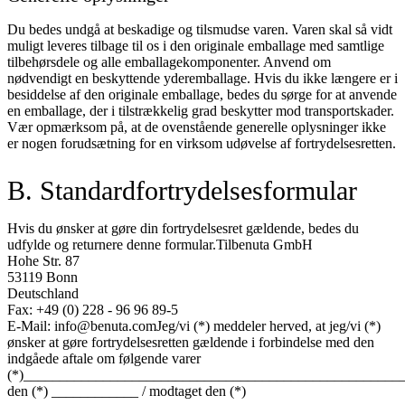
Du bedes undgå at beskadige og tilsmudse varen. Varen skal så vidt
muligt leveres tilbage til os i den originale emballage med samtlige
tilbehørsdele og alle emballagekomponenter. Anvend om
nødvendigt en beskyttende yderemballage. Hvis du ikke længere er i
besiddelse af den originale emballage, bedes du sørge for at anvende
en emballage, der i tilstrækkelig grad beskytter mod transportskader.
Vær opmærksom på, at de ovenstående generelle oplysninger ikke
er nogen forudsætning for en virksom udøvelse af fortrydelsesretten.
B. Standardfortrydelsesformular
Hvis du ønsker at gøre din fortrydelsesret gældende, bedes du
udfylde og returnere denne formular.Tilbenuta GmbH
Hohe Str. 87
53119 Bonn
Deutschland
Fax: +49 (0) 228 - 96 96 89-5
E-Mail: info@benuta.comJeg/vi (*) meddeler herved, at jeg/vi (*)
ønsker at gøre fortrydelsesretten gældende i forbindelse med den
indgåede aftale om følgende varer
(*)_____________________________________________________
den (*) ____________ / modtaget den (*)