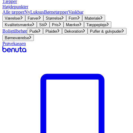
Tæpper
Højdepunkter
Alle tæpper
Ny
Luksus
Børnetæpper
Vaskbar
Værelser
Farver
Størrelse
Form
Materiale
Kvalitetsmærke
Stil
Pris
Mærker
Tæppepleje
Boligtilbehør
Pude
Plaider
Dekoration
Pufler & gulvpuder
Børneværelse
Prøvekassen