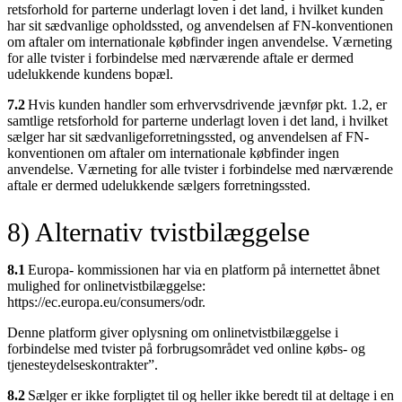
retsforhold for parterne underlagt loven i det land, i hvilket kunden
har sit sædvanlige opholdssted, og anvendelsen af FN-konventionen
om aftaler om internationale købfinder ingen anvendelse. Værneting
for alle tvister i forbindelse med nærværende aftale er dermed
udelukkende kundens bopæl.
7.2
Hvis kunden handler som erhvervsdrivende jævnfør pkt. 1.2, er
samtlige retsforhold for parterne underlagt loven i det land, i hvilket
sælger har sit sædvanligeforretningssted, og anvendelsen af FN-
konventionen om aftaler om internationale købfinder ingen
anvendelse. Værneting for alle tvister i forbindelse med nærværende
aftale er dermed udelukkende sælgers forretningssted.
8) Alternativ tvistbilæggelse
8.1
Europa- kommissionen har via en platform på internettet åbnet
mulighed for onlinetvistbilæggelse:
https://ec.europa.eu/consumers/odr.
Denne platform giver oplysning om onlinetvistbilæggelse i
forbindelse med tvister på forbrugsområdet ved online købs- og
tjenesteydelseskontrakter”.
8.2
Sælger er ikke forpligtet til og heller ikke beredt til at deltage i en