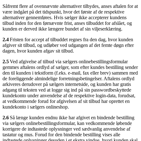
Såfremt flere af ovennævnte alternativer tilbydes, anses aftalen for at
være indgået på det tidspunkt, hvor det første af de respektive
alternativer gennemføres. Hvis sælger ikke accepterer kundens
tilbud inden for den førnævnte frist, anses tilbuddet for afslået, og
kunden er derved ikke længere bundet af sin viljeserklæring.
2.4
Fristen for accept af tilbuddet regnes fra den dag, hvor kunden
afgiver sit tilbud, og udløber ved udgangen af det femte døgn efter
dagen, hvor kunden afgav sit tilbud.
2.5
Ved afgivelse af tilbud via sælgers onlinebestillingsformular
gemmes aftalens ordlyd af sælger, som efter kundes bestilling sender
den til kunden i tekstform (f.eks. e-mail, fax eller brev) sammen med
de foreliggende almindelige forretningsbetingelser. Aftalens ordlyd
arkiveres derudover på sælgers internetside, og kunden har gratis
adgang til teksten ved at logge sig ind på sin passwordbeskyttede
kundekonto under anvendelse af de respektive login-data, forudsat,
at vedkommende forud for afgivelsen af sit tilbud har oprettet en
kundekonto i sælgers onlineshop.
2.6
Så længe kunden endnu ikke har afgivet en bindende bestilling
via sælgers onlinebestillingsformular, kan vedkommende løbende
korrigere de indtastede oplysninger ved sædvanlig anvendelse af
tastatur og mus. Forud for den bindende bestilling vises alle
indtastede oplysninger desuden i et ekstra vindue, hvori kunden skal