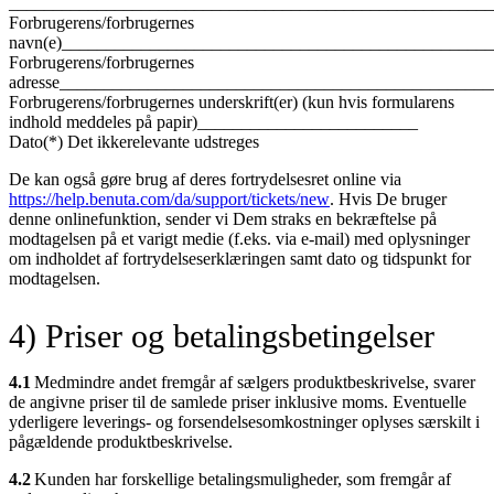
_______________________________________________________
Forbrugerens/forbrugernes
navn(e)________________________________________________
Forbrugerens/forbrugernes
adresse_________________________________________________
Forbrugerens/forbrugernes underskrift(er) (kun hvis formularens
indhold meddeles på papir)_________________________
Dato(*) Det ikkerelevante udstreges
De kan også gøre brug af deres fortrydelsesret online via
https://help.benuta.com/da/support/tickets/new
. Hvis De bruger
denne onlinefunktion, sender vi Dem straks en bekræftelse på
modtagelsen på et varigt medie (f.eks. via e-mail) med oplysninger
om indholdet af fortrydelseserklæringen samt dato og tidspunkt for
modtagelsen.
4) Priser og betalingsbetingelser
4.1
Medmindre andet fremgår af sælgers produktbeskrivelse, svarer
de angivne priser til de samlede priser inklusive moms. Eventuelle
yderligere leverings- og forsendelsesomkostninger oplyses særskilt i
pågældende produktbeskrivelse.
4.2
Kunden har forskellige betalingsmuligheder, som fremgår af