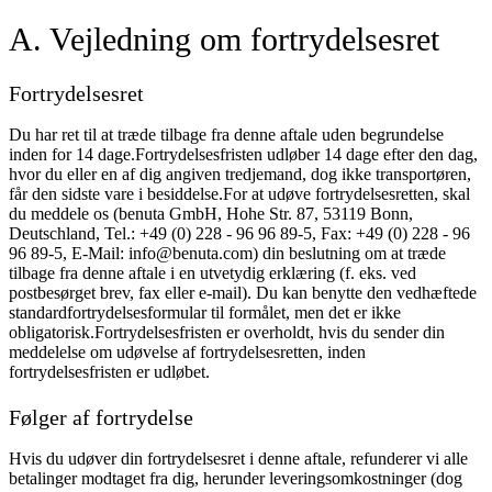
A. Vejledning om fortrydelsesret
Fortrydelsesret
Du har ret til at træde tilbage fra denne aftale uden begrundelse
inden for 14 dage.Fortrydelsesfristen udløber 14 dage efter den dag,
hvor du eller en af dig angiven tredjemand, dog ikke transportøren,
får den sidste vare i besiddelse.For at udøve fortrydelsesretten, skal
du meddele os (benuta GmbH, Hohe Str. 87, 53119 Bonn,
Deutschland, Tel.: +49 (0) 228 - 96 96 89-5, Fax: +49 (0) 228 - 96
96 89-5, E-Mail: info@benuta.com) din beslutning om at træde
tilbage fra denne aftale i en utvetydig erklæring (f. eks. ved
postbesørget brev, fax eller e-mail). Du kan benytte den vedhæftede
standardfortrydelsesformular til formålet, men det er ikke
obligatorisk.Fortrydelsesfristen er overholdt, hvis du sender din
meddelelse om udøvelse af fortrydelsesretten, inden
fortrydelsesfristen er udløbet.
Følger af fortrydelse
Hvis du udøver din fortrydelsesret i denne aftale, refunderer vi alle
betalinger modtaget fra dig, herunder leveringsomkostninger (dog