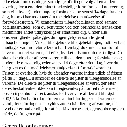
ikke ekstra omkostninger som følge af dit eget valg af en anden
leveringsform end den mindst bekostelige form for standardlevering,
som vi tilbyder), uden unødig forsinkelse og senest 14 dage fra den
dag, hvor vi har modtaget din meddelelse om udøvelse af
fortrydelsesretten. Vi gennemfører tilbagebetalingen med samme
betalingsmiddel, som du benyttede ved den oprindelige transaktion,
medmindre andet udtrykkeligt er aftalt med dig. Under alle
omstændigheder pålægges du ingen gebyrer som følge af
tilbagebetalingen. Vi kan tilbageholde tilbagebetalingen, indtil vi har
modtaget varerne retur eller du har fremlagt dokumentation for at
have returneret varerne, alt efter, hvilket tidspunkt der er tidligst.Du
skal afsende eller aflevere varerne til os uden unødig forsinkelse og
under alle omstændigheder senest 14 dage efter den dag, hvor du
har givet os din meddelelse om udøvelse af fortrydelsesretten.
Fristen er overholdt, hvis du afsender varerne inden udløb af fristen
på de 14 dage.Du afholder de direkte udgifter til tilbagesendelse af
varerne. De direkte udgifter til tilbagesendelse af varer, der efter
deres beskaffenhed ikke kan tilbagesendes på normal måde med
posten (speditionsvarer), anslås for hver vare af den art til højst
290,95 kr.Du hæfter kun for en eventuel forringelse af varernes
værdi, hvis forringelsen skyldes anden håndtering af varerne, end
hvad der er nødvendigt for at fastslå varernes art, egenskaber og den
måde, de fungerer på.
Generelle oplysninger