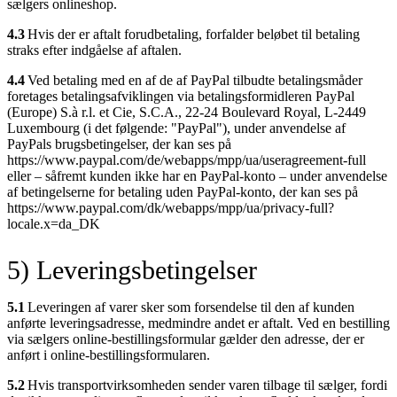
sælgers onlineshop.
4.3
Hvis der er aftalt forudbetaling, forfalder beløbet til betaling
straks efter indgåelse af aftalen.
4.4
Ved betaling med en af de af PayPal tilbudte betalingsmåder
foretages betalingsafviklingen via betalingsformidleren PayPal
(Europe) S.à r.l. et Cie, S.C.A., 22-24 Boulevard Royal, L-2449
Luxembourg (i det følgende: "PayPal"), under anvendelse af
PayPals brugsbetingelser, der kan ses på
https://www.paypal.com/de/webapps/mpp/ua/useragreement-full
eller – såfremt kunden ikke har en PayPal-konto – under anvendelse
af betingelserne for betaling uden PayPal-konto, der kan ses på
https://www.paypal.com/dk/webapps/mpp/ua/privacy-full?
locale.x=da_DK
5) Leveringsbetingelser
5.1
Leveringen af varer sker som forsendelse til den af kunden
anførte leveringsadresse, medmindre andet er aftalt. Ved en bestilling
via sælgers online-bestillingsformular gælder den adresse, der er
anført i online-bestillingsformularen.
5.2
Hvis transportvirksomheden sender varen tilbage til sælger, fordi