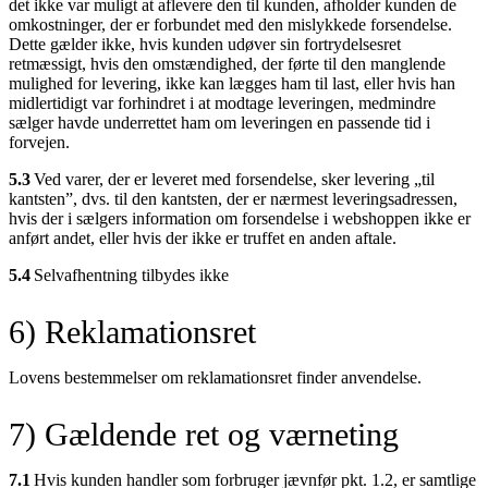
det ikke var muligt at aflevere den til kunden, afholder kunden de
omkostninger, der er forbundet med den mislykkede forsendelse.
Dette gælder ikke, hvis kunden udøver sin fortrydelsesret
retmæssigt, hvis den omstændighed, der førte til den manglende
mulighed for levering, ikke kan lægges ham til last, eller hvis han
midlertidigt var forhindret i at modtage leveringen, medmindre
sælger havde underrettet ham om leveringen en passende tid i
forvejen.
5.3
Ved varer, der er leveret med forsendelse, sker levering „til
kantsten”, dvs. til den kantsten, der er nærmest leveringsadressen,
hvis der i sælgers information om forsendelse i webshoppen ikke er
anført andet, eller hvis der ikke er truffet en anden aftale.
5.4
Selvafhentning tilbydes ikke
6) Reklamationsret
Lovens bestemmelser om reklamationsret finder anvendelse.
7) Gældende ret og værneting
7.1
Hvis kunden handler som forbruger jævnfør pkt. 1.2, er samtlige