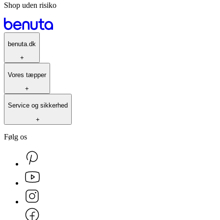
Shop uden risiko
benuta.dk
+
Vores tæpper
+
Service og sikkerhed
+
Følg os