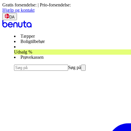
Gratis forsendelse: | Prio-forsendelse:
Hjælp og kontakt
DA
Tæpper
Boligtilbehør
Udsalg %
Prøvekassen
Søg på