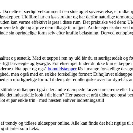
. Da dette er særligt velkomment i en stue og et soveværelse, er uldtæpper
stæpper. Uldfibre har en løs struktur og har derfor naturlige termoreg
suden kan varme effektivt lagres i disse rum. Det praktiske ved dem: Ul
berede lugte og afgive dem tilbage til miljøet. Andre egenskaber ved uld
nvinde sin oprindelige form selv efter kraftig belastning. Derved genopby
litet og æstetik. Med et tæppe i ren ny uld får du et særligt ædelt og før
særligt farveægte og lysægte. For eksempel finder du ikke kun et tæppe 
 moderne uldtæpper og også
bomuldstæpper
fås i mange forskellige design
d, men også med en række forskellige former: Et højluvet uldtæppe me
 sin uforlignelige form. Til dem, der er allergiske over for dyrehår, an
 stilfulde uldtæpper i grå eller andre dæmpede farver som creme eller hv
lide det industrielle look i dit hjem? Her passer et gråt uldtæppe også 
t et par enkle trin - med næsten enhver indretningsstil!
af trendy og tidløse uldtæpper online. Alle kan finde det helt rigtige til 
g stilarter som f.eks.