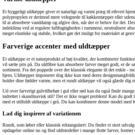
Et hyggeligt uldtæppe giver et naturligt og varmt præg til ethvert hjem
polypropylen er derimod mere velegnede til køkkentæpper eller udendør
til at absorbere vanddamp og afgive den, når der er behov for det. De
indeklima ved at regulere luftfugtigheden i rummene, neutralisere absor
meget elastiske og stabile, hvilket gør det muligt for materialet at ge
Farverige accenter med uldtæpper
Et uldtæppe er et naturprodukt af høj kvalitet, der kombinerer funktiona
vil sætte pris på. Da uldfibre kan absorbere farver meget godt, er de 
sortiment. Fra det poppede over det klassisk elegante til det enkle -
hjem. Uldtæpper imponerer dog ikke kun med deres designmangfoldighe
holder dine fødder varme, men et rundt uldtæppe vil også glæde dig med
Ud over farverigt gulvtilbehør i gul eller rød kan du også finde mange
indrettet i skandinavisk stil? Det er ikke noget problem! Kan du godt 
med et stilfuldt uldtæppe i grå. Du kan kombinere denne model med blo
Lad dig inspirere af variationen
Rundt, som løber eller klassisk rektangulært: Du finder et stort udvalg 
opdagelse online nu og find uldmodeller i mange flotte farver, former o