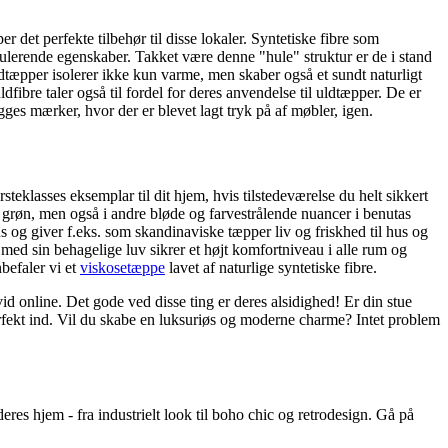
 det perfekte tilbehør til disse lokaler. Syntetiske fibre som
ulerende egenskaber. Takket være denne "hule" struktur er de i stand
dtæpper isolerer ikke kun varme, men skaber også et sundt naturligt
fibre taler også til fordel for deres anvendelse til uldtæpper. De er
gges mærker, hvor der er blevet lagt tryk på af møbler, igen.
steklasses eksemplar til dit hjem, hvis tilstedeværelse du helt sikkert
i grøn, men også i andre bløde og farvestrålende nuancer i benutas
s og giver f.eks. som skandinaviske tæpper liv og friskhed til hus og
d sin behagelige luv sikrer et højt komfortniveau i alle rum og
befaler vi et
viskosetæppe
lavet af naturlige syntetiske fibre.
id online. Det gode ved disse ting er deres alsidighed! Er din stue
perfekt ind. Vil du skabe en luksuriøs og moderne charme? Intet problem
deres hjem - fra industrielt look til boho chic og retrodesign. Gå på