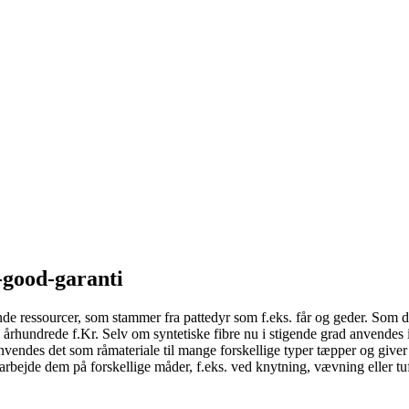
-good-garanti
nde ressourcer, som stammer fra pattedyr som f.eks. får og geder. Som de
rhundrede f.Kr. Selv om syntetiske fibre nu i stigende grad anvendes i t
endes det som råmateriale til mange forskellige typer tæpper og giver 
arbejde dem på forskellige måder, f.eks. ved knytning, vævning eller tu