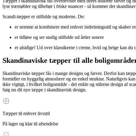
Tæpper i skandinavisk stil overbeviser med deres diskrete farver og
lyse træmøbler og tilbehør i friske nuancer - så kommer det skandinavi
Scandi-tæpper er stilfulde og moderne. De:
er nemme at kombinere med enhver indretningsstil og skaber en
er tidløse og ser stadig stilfulde ud årtier senere
er alsidige! Ud over klassikerne i creme, hvid og beige kan du 
Skandinaviske tæpper til alle boligområde
Skandinaviske tæpper fås i mange designs og farver. Derfor kan tæpper 
formidler en hyggelig atmosfære og en enkel struktur. Naturligvis k
ikke vigtigt, i hvilket boligområde - det enkle og stilrene design af s
Søg nu dit nye tæppe i skandinavisk design.
Tæpper til enhver livsstil
På lager og klar til afsendelse