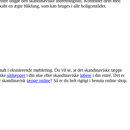
mønstre udgør den skandinaviske indretningsstil. Kombiner dem med
skabt en ægte blikfang, som kan bruges i alle boligområder.
malt i eksisterende møblering. Du vil se, at det skandinaviske tæppe
iske
uldtæpper
i din stue eller skandinaviske
løbere
i din entré. Det er
 et skandinavisk
tæppe online
? Så er du helt rigtigt i benuta online shop.