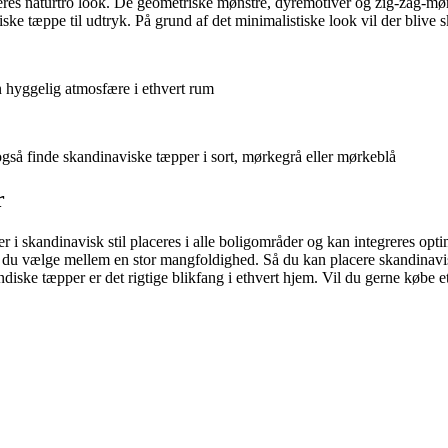
 deres naturtro look. De geometriske mønstre, dyremotiver og zig-zag-
ske tæppe til udtryk. På grund af det minimalistiske look vil der blive 
 hyggelig atmosfære i ethvert rum
også finde skandinaviske tæpper i sort, mørkegrå eller mørkeblå
r
i skandinavisk stil placeres i alle boligområder og kan integreres opti
an du vælge mellem en stor mangfoldighed. Så du kan placere skandinav
candiske tæpper er det rigtige blikfang i ethvert hjem. Vil du gerne købe