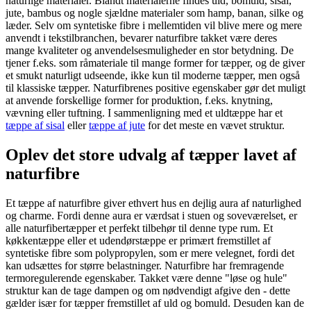
naturlige materialer. Blandt materialerne findes uld, bomuld, sisal,
jute, bambus og nogle sjældne materialer som hamp, banan, silke og
læder. Selv om syntetiske fibre i mellemtiden vil blive mere og mere
anvendt i tekstilbranchen, bevarer naturfibre takket være deres
mange kvaliteter og anvendelsesmuligheder en stor betydning. De
tjener f.eks. som råmateriale til mange former for tæpper, og de giver
et smukt naturligt udseende, ikke kun til moderne tæpper, men også
til klassiske tæpper. Naturfibrenes positive egenskaber gør det muligt
at anvende forskellige former for produktion, f.eks. knytning,
vævning eller tuftning. I sammenligning med et uldtæppe har et
tæppe af sisal
eller
tæppe af jute
for det meste en vævet struktur.
Oplev det store udvalg af tæpper lavet af
naturfibre
Et tæppe af naturfibre giver ethvert hus en dejlig aura af naturlighed
og charme. Fordi denne aura er værdsat i stuen og soveværelset, er
alle naturfibertæpper et perfekt tilbehør til denne type rum. Et
køkkentæppe eller et udendørstæppe er primært fremstillet af
syntetiske fibre som polypropylen, som er mere velegnet, fordi det
kan udsættes for større belastninger. Naturfibre har fremragende
termoregulerende egenskaber. Takket være denne "løse og hule"
struktur kan de tage dampen og om nødvendigt afgive den - dette
gælder især for tæpper fremstillet af uld og bomuld. Desuden kan de