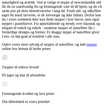
naturlighed og æstetik. Ved at vælge et tæppe af newzealandsk uld
får du en usædvanlig fin og fremragende vare til dit hjem, og du vil
sætte pris på dens tilstedeværelse i lang tid. Fordi uld- og silkefibre
tager let imod farverne, er de farveægte og ikke falmer. Derfor kan
du i vores sortiment ikke kun finde tæpper i lyse farver, men også
tæpper i pastelfarver. Fra iøjnefaldende og trendy over klassisk og
elegant til enkelt og enkelt - moderne tæpper af naturfibre fås i
forskellige designs og former. Et shaggy tæppe af naturfibre giver
f.eks. en høj grad af komfort i alle rum.
Oplev vores store udvalg af tæpper af naturfibre, og køb
tæpper
online hos benuta til bedre priser.
Tæpper til enhver livsstil
På lager og klar til afsendelse
Fremragende kvalitet og lave priser
Din tilfredshed er vores prioritet