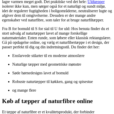
lagre varmen meget godt. Det praktiske ved det hele:
Uldtæpper
isolerer ikke kun, men sørger også for et naturligt og sundt miljø,
idet de regulerer fugtigheden i boligområderne, neutraliserer lugte og
afgiver dem til omgivelserne. Desuden er der mange andre
egenskaber ved naturfibre, som taler for at bruge naturfiltæpper.
Fra B for bomuld til S for sial til U for uld: Hos benuta finder du et
stort udvalg af naturtæpper lavet af mange forskellige
naturmaterialer. Enten runde, som løbere eller klassisk rektangulære.
Gå på opdagelse online, og vælg et naturfibertæppe i et design, der
passer perfekt til dig og din indretningsstil. Du finder det her:
Ensfarvede stilarter til en moderne atmosfære
Naturlige tæpper med geometriske mønstre
Søde børnedesigns lavet af bomuld
Robuste naturtæpper til køkken, gang og spisestue
og mange flere
Køb af tæpper af naturfibre online
Et tæppe af naturfibre er et kvalitetsprodukt, der forbinder