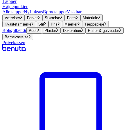
Tæpper
Højdepunkter
Alle tæpper
Ny
Luksus
Børnetæpper
Vaskbar
Værelser
Farver
Størrelse
Form
Materiale
Kvalitetsmærke
Stil
Pris
Mærker
Tæppepleje
Boligtilbehør
Pude
Plaider
Dekoration
Pufler & gulvpuder
Børneværelse
Prøvekassen