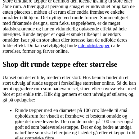
Store cirkulære tæpper er derimod den ideelle løsning til store eller
åbne rum. Afhængigt af personlig smag eller individuel brug kan de
enten placeres i midten af et rum eller endda fremhæve enkelte
områder i dit hjem. Det nyttige ved runde former: Sammenlignet
med firkantede designs, som f.eks. tæppeløbere, er de meget
pladsbesparende og har en vidunderlig opløsende effekt på hele
interiøret. Runde tæpper er også et smukt tilbehør i udendørs
områder. Især på en stor altan eller terrasse kan de udfolde deres
fulde effekt. Du kan selvfølgelig finde
udendørstæpper
i alle
størrelser, former og farver online.
Shop dit runde tæppe efter størrelse
Uanset om det er lille, mellem eller stort: Hos benuta finder du et
stort udvalg af runde tæpper i forskellige størrelser online. Så du kan
nemt opgradere rum som badeværelset, stuen eller soveværelset med
blot et par enkle trin. Klik dig gennem et stort udvalg af stilarter, og
gå på opdagelse:
Runde tæpper med en diameter på 100 cm: Ideelle til små
opholdsrum for visuelt at fremhæve et bestemt område og
gøre det mere levende. Den runde model på 100 cm ser også
godt ud som badeværelsestæppe. Det er dog bedre at undgå
naturfibre som sisal eller jute og i stedet gå efter et tæppe i uld
eller syntetiske fibre.