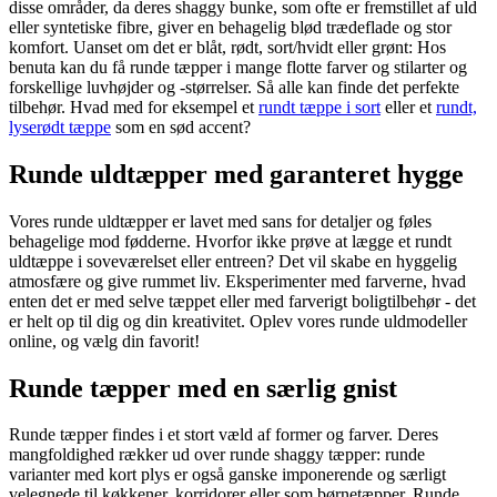
disse områder, da deres shaggy bunke, som ofte er fremstillet af uld
eller syntetiske fibre, giver en behagelig blød trædeflade og stor
komfort. Uanset om det er blåt, rødt, sort/hvidt eller grønt: Hos
benuta kan du få runde tæpper i mange flotte farver og stilarter og
forskellige luvhøjder og -størrelser. Så alle kan finde det perfekte
tilbehør. Hvad med for eksempel et
rundt tæppe i sort
eller et
rundt,
lyserødt tæppe
som en sød accent?
Runde uldtæpper med garanteret hygge
Vores runde uldtæpper er lavet med sans for detaljer og føles
behagelige mod fødderne. Hvorfor ikke prøve at lægge et rundt
uldtæppe i soveværelset eller entreen? Det vil skabe en hyggelig
atmosfære og give rummet liv. Eksperimenter med farverne, hvad
enten det er med selve tæppet eller med farverigt boligtilbehør - det
er helt op til dig og din kreativitet. Oplev vores runde uldmodeller
online, og vælg din favorit!
Runde tæpper med en særlig gnist
Runde tæpper findes i et stort væld af former og farver. Deres
mangfoldighed rækker ud over runde shaggy tæpper: runde
varianter med kort plys er også ganske imponerende og særligt
velegnede til køkkener, korridorer eller som børnetæpper. Runde