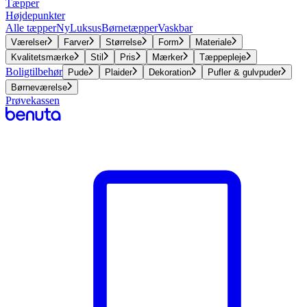
Tæpper
Højdepunkter
Alle tæpper
Ny
Luksus
Børnetæpper
Vaskbar
Værelser
Farver
Størrelse
Form
Materiale
Kvalitetsmærke
Stil
Pris
Mærker
Tæppepleje
Boligtilbehør
Pude
Plaider
Dekoration
Pufler & gulvpuder
Børneværelse
Prøvekassen