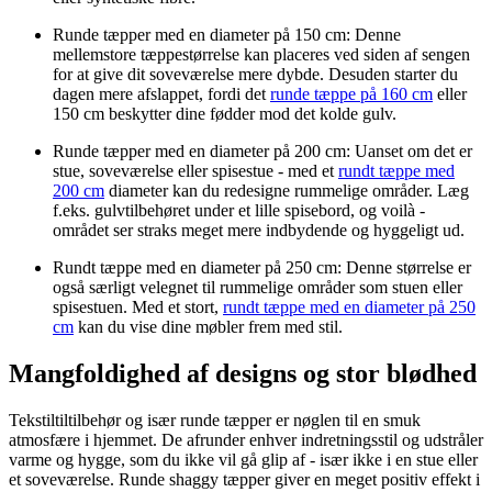
Runde tæpper med en diameter på 150 cm: Denne
mellemstore tæppestørrelse kan placeres ved siden af sengen
for at give dit soveværelse mere dybde. Desuden starter du
dagen mere afslappet, fordi det
runde tæppe på 160 cm
eller
150 cm beskytter dine fødder mod det kolde gulv.
Runde tæpper med en diameter på 200 cm: Uanset om det er
stue, soveværelse eller spisestue - med et
rundt tæppe med
200 cm
diameter kan du redesigne rummelige områder. Læg
f.eks. gulvtilbehøret under et lille spisebord, og voilà -
området ser straks meget mere indbydende og hyggeligt ud.
Rundt tæppe med en diameter på 250 cm: Denne størrelse er
også særligt velegnet til rummelige områder som stuen eller
spisestuen. Med et stort,
rundt tæppe med en diameter på 250
cm
kan du vise dine møbler frem med stil.
Mangfoldighed af designs og stor blødhed
Tekstiltiltilbehør og især runde tæpper er nøglen til en smuk
atmosfære i hjemmet. De afrunder enhver indretningsstil og udstråler
varme og hygge, som du ikke vil gå glip af - især ikke i en stue eller
et soveværelse. Runde shaggy tæpper giver en meget positiv effekt i