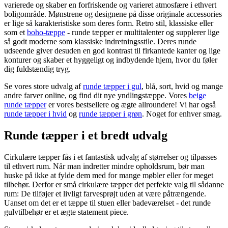
varierede og skaber en forfriskende og varieret atmosfære i ethvert
boligområde. Mønstrene og designene på disse originale accessories
er lige så karakteristiske som deres form. Retro stil, klassiske eller
som et
boho-tæppe
- runde tæpper er multitalenter og supplerer lige
så godt moderne som klassiske indretningsstile. Deres runde
udseende giver desuden en god kontrast til firkantede kanter og lige
konturer og skaber et hyggeligt og indbydende hjem, hvor du føler
dig fuldstændig tryg.
Se vores store udvalg af
runde tæpper i gul
, blå, sort, hvid og mange
andre farver online, og find dit nye yndlingstæppe. Vores
beige
runde tæpper
er vores bestsellere og ægte allroundere! Vi har også
runde tæpper i hvid
og
runde tæpper i grøn
. Noget for enhver smag.
Runde tæpper i et bredt udvalg
Cirkulære tæpper fås i et fantastisk udvalg af størrelser og tilpasses
til ethvert rum. Når man indretter mindre opholdsrum, bør man
huske på ikke at fylde dem med for mange møbler eller for meget
tilbehør. Derfor er små cirkulære tæpper det perfekte valg til sådanne
rum: De tilføjer et livligt farvesprøjt uden at være påtrængende.
Uanset om det er et tæppe til stuen eller badeværelset - det runde
gulvtilbehør er et ægte statement piece.