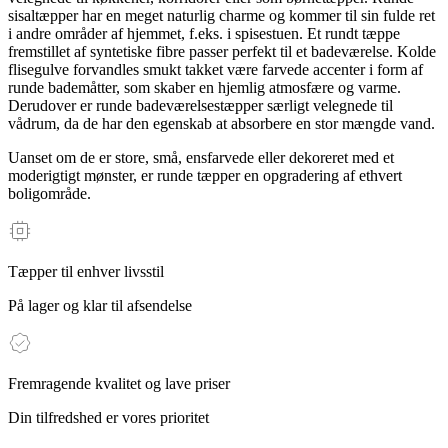
sisaltæpper har en meget naturlig charme og kommer til sin fulde ret
i andre områder af hjemmet, f.eks. i spisestuen. Et rundt tæppe
fremstillet af syntetiske fibre passer perfekt til et badeværelse. Kolde
flisegulve forvandles smukt takket være farvede accenter i form af
runde bademåtter, som skaber en hjemlig atmosfære og varme.
Derudover er runde badeværelsestæpper særligt velegnede til
vådrum, da de har den egenskab at absorbere en stor mængde vand.
Uanset om de er store, små, ensfarvede eller dekoreret med et
moderigtigt mønster, er runde tæpper en opgradering af ethvert
boligområde.
Tæpper til enhver livsstil
På lager og klar til afsendelse
Fremragende kvalitet og lave priser
Din tilfredshed er vores prioritet