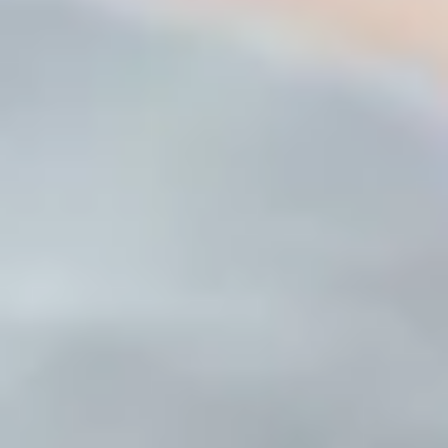
Udsalg %