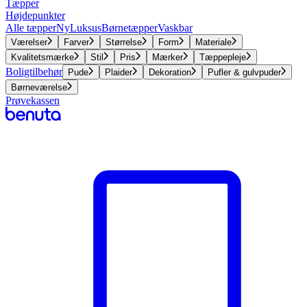
Tæpper
Højdepunkter
Alle tæpper
Ny
Luksus
Børnetæpper
Vaskbar
Værelser
Farver
Størrelse
Form
Materiale
Kvalitetsmærke
Stil
Pris
Mærker
Tæppepleje
Boligtilbehør
Pude
Plaider
Dekoration
Pufler & gulvpuder
Børneværelse
Prøvekassen