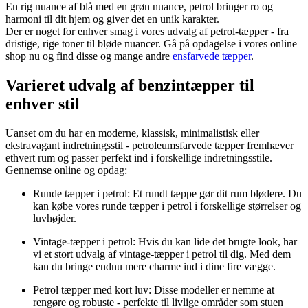
En rig nuance af blå med en grøn nuance, petrol bringer ro og
harmoni til dit hjem og giver det en unik karakter.
Der er noget for enhver smag i vores udvalg af petrol-tæpper - fra
dristige, rige toner til bløde nuancer. Gå på opdagelse i vores online
shop nu og find disse og mange andre
ensfarvede tæpper
.
Varieret udvalg af benzintæpper til
enhver stil
Uanset om du har en moderne, klassisk, minimalistisk eller
ekstravagant indretningsstil - petroleumsfarvede tæpper fremhæver
ethvert rum og passer perfekt ind i forskellige indretningsstile.
Gennemse online og opdag:
Runde tæpper i petrol: Et rundt tæppe gør dit rum blødere. Du
kan købe vores runde tæpper i petrol i forskellige størrelser og
luvhøjder.
Vintage-tæpper i petrol: Hvis du kan lide det brugte look, har
vi et stort udvalg af vintage-tæpper i petrol til dig. Med dem
kan du bringe endnu mere charme ind i dine fire vægge.
Petrol tæpper med kort luv: Disse modeller er nemme at
rengøre og robuste - perfekte til livlige områder som stuen