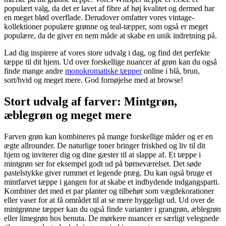
populært valg, da det er lavet af fibre af høj kvalitet og dermed har
en meget blød overflade. Derudover omfatter vores vintage-
kollektioner populære grønne og teal-tæpper, som også er meget
populære, da de giver en nem måde at skabe en unik indretning på.
Lad dig inspirere af vores store udvalg i dag, og find det perfekte
tæppe til dit hjem. Ud over forskellige nuancer af grøn kan du også
finde mange andre
monokromatiske tæpper
online i blå, brun,
sort/hvid og meget mere. God fornøjelse med at browse!
Stort udvalg af farver: Mintgrøn,
æblegrøn og meget mere
Farven grøn kan kombineres på mange forskellige måder og er en
ægte allrounder. De naturlige toner bringer friskhed og liv til dit
hjem og inviterer dig og dine gæster til at slappe af. Et tæppe i
mintgrøn ser for eksempel godt ud på børneværelset. Det søde
pastelstykke giver rummet et legende præg. Du kan også bruge et
mintfarvet tæppe i gangen for at skabe et indbydende indgangsparti.
Kombiner det med et par planter og tilbehør som vægdekorationer
eller vaser for at få området til at se mere hyggeligt ud. Ud over de
mintgrønne tæpper kan du også finde varianter i grangrøn, æblegrøn
eller limegrøn hos benuta. De mørkere nuancer er særligt velegnede