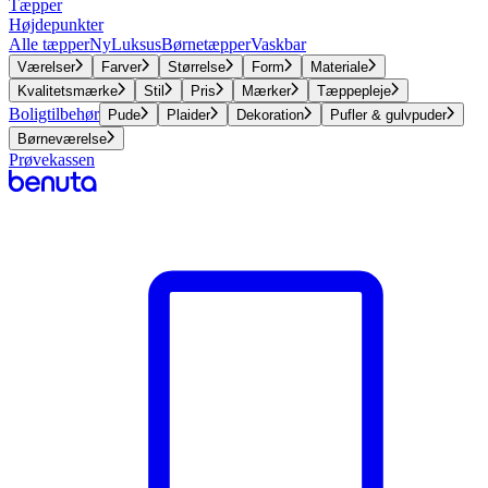
Tæpper
Højdepunkter
Alle tæpper
Ny
Luksus
Børnetæpper
Vaskbar
Værelser
Farver
Størrelse
Form
Materiale
Kvalitetsmærke
Stil
Pris
Mærker
Tæppepleje
Boligtilbehør
Pude
Plaider
Dekoration
Pufler & gulvpuder
Børneværelse
Prøvekassen