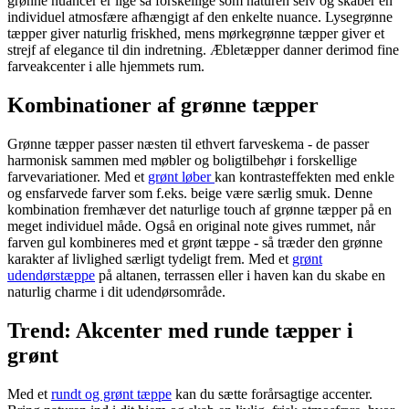
grønne nuancer er lige så forskellige som naturen selv og skaber en
individuel atmosfære afhængigt af den enkelte nuance. Lysegrønne
tæpper giver naturlig friskhed, mens mørkegrønne tæpper giver et
strejf af elegance til din indretning. Æbletæpper danner derimod fine
farveakcenter i alle hjemmets rum.
Kombinationer af grønne tæpper
Grønne tæpper passer næsten til ethvert farveskema - de passer
harmonisk sammen med møbler og boligtilbehør i forskellige
farvevariationer. Med et
grønt løber
kan kontrasteffekten med enkle
og ensfarvede farver som f.eks. beige være særlig smuk. Denne
kombination fremhæver det naturlige touch af grønne tæpper på en
meget individuel måde. Også en original note gives rummet, når
farven gul kombineres med et grønt tæppe - så træder den grønne
karakter af livlighed særligt tydeligt frem. Med et
grønt
udendørstæppe
på altanen, terrassen eller i haven kan du skabe en
naturlig charme i dit udendørsområde.
Trend: Akcenter med runde tæpper i
grønt
Med et
rundt og grønt tæppe
kan du sætte forårsagtige accenter.