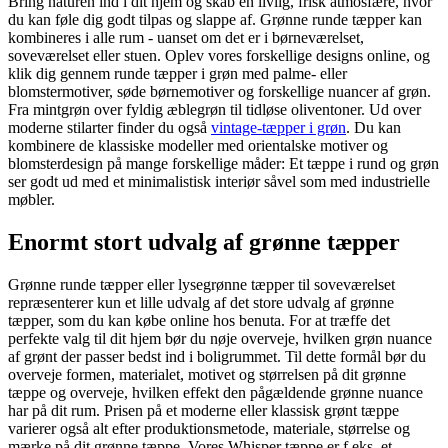
Bring naturen ind i dit hjem og skab en livlig, frisk atmosfære, hvor
du kan føle dig godt tilpas og slappe af. Grønne runde tæpper kan
kombineres i alle rum - uanset om det er i børneværelset,
soveværelset eller stuen. Oplev vores forskellige designs online, og
klik dig gennem runde tæpper i grøn med palme- eller
blomstermotiver, søde børnemotiver og forskellige nuancer af grøn.
Fra mintgrøn over fyldig æblegrøn til tidløse oliventoner. Ud over
moderne stilarter finder du også
vintage-tæpper i grøn
. Du kan
kombinere de klassiske modeller med orientalske motiver og
blomsterdesign på mange forskellige måder: Et tæppe i rund og grøn
ser godt ud med et minimalistisk interiør såvel som med industrielle
møbler.
Enormt stort udvalg af grønne tæpper
Grønne runde tæpper eller lysegrønne tæpper til soveværelset
repræsenterer kun et lille udvalg af det store udvalg af grønne
tæpper, som du kan købe online hos benuta. For at træffe det
perfekte valg til dit hjem bør du nøje overveje, hvilken grøn nuance
af grønt der passer bedst ind i boligrummet. Til dette formål bør du
overveje formen, materialet, motivet og størrelsen på dit grønne
tæppe og overveje, hvilken effekt den pågældende grønne nuance
har på dit rum. Prisen på et moderne eller klassisk grønt tæppe
varierer også alt efter produktionsmetode, materiale, størrelse og
mærke på dit grønne tæppe. Vores Whisper tæppe er f.eks. et