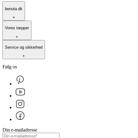
benuta.dk
+
Vores tæpper
+
Service og sikkerhed
+
Følg os
Din e-mailadresse