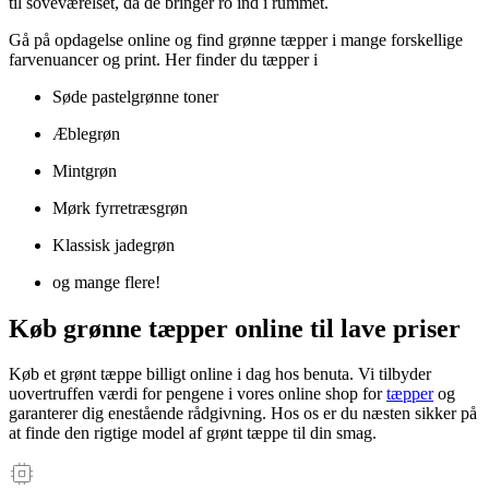
til soveværelset, da de bringer ro ind i rummet.
Gå på opdagelse online og find grønne tæpper i mange forskellige
farvenuancer og print. Her finder du tæpper i
Søde pastelgrønne toner
Æblegrøn
Mintgrøn
Mørk fyrretræsgrøn
Klassisk jadegrøn
og mange flere!
Køb grønne tæpper online til lave priser
Køb et grønt tæppe billigt online i dag hos benuta. Vi tilbyder
uovertruffen værdi for pengene i vores online shop for
tæpper
og
garanterer dig enestående rådgivning. Hos os er du næsten sikker på
at finde den rigtige model af grønt tæppe til din smag.