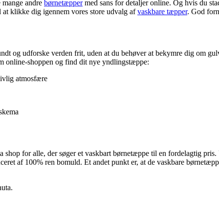
de mange andre
børnetæpper
med sans for detaljer online. Og hvis du stad
l at klikke dig igennem vores store udvalg af
vaskbare tæpper
. God for
ndt og udforske verden frit, uden at du behøver at bekymre dig om gulvt
em online-shoppen og find dit nye yndlingstæppe:
livlig atmosfære
eskema
 shop for alle, der søger et vaskbart børnetæppe til en fordelagtig pris.
uceret af 100% ren bomuld. Et andet punkt er, at de vaskbare børnetæpp
nuta.