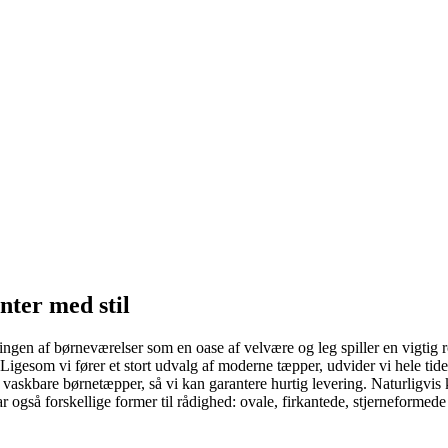
nter med stil
ingen af børneværelser som en oase af velvære og leg spiller en vigtig ro
 Ligesom vi fører et stort udvalg af moderne tæpper, udvider vi hele ti
 vaskbare børnetæpper, så vi kan garantere hurtig levering. Naturligvis
ar også forskellige former til rådighed: ovale, firkantede, stjerneformed