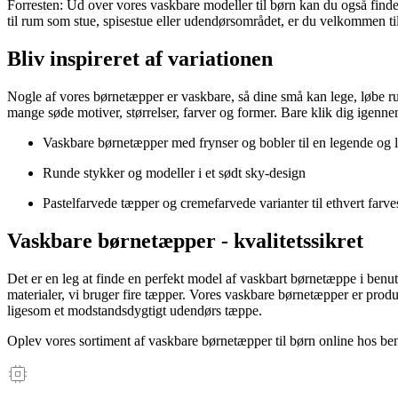
Forresten: Ud over vores vaskbare modeller til børn kan du også fin
til rum som stue, spisestue eller udendørsområdet, er du velkommen ti
Bliv inspireret af variationen
Nogle af vores børnetæpper er vaskbare, så dine små kan lege, løbe ru
mange søde motiver, størrelser, farver og former. Bare klik dig igenn
Vaskbare børnetæpper med frynser og bobler til en legende og 
Runde stykker og modeller i et sødt sky-design
Pastelfarvede tæpper og cremefarvede varianter til ethvert farv
Vaskbare børnetæpper - kvalitetssikret
Det er en leg at finde en perfekt model af vaskbart børnetæppe i benuta
materialer, vi bruger fire tæpper. Vores vaskbare børnetæpper er prod
ligesom et modstandsdygtigt udendørs tæppe.
Oplev vores sortiment af vaskbare børnetæpper til børn online hos be