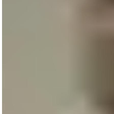
Din e-mailadresse
Tilmeld dig nu
Copyright
©
2026
benuta GmbH
Almindelige forretningsbetingelser
Aftryk
Databeskyttelse