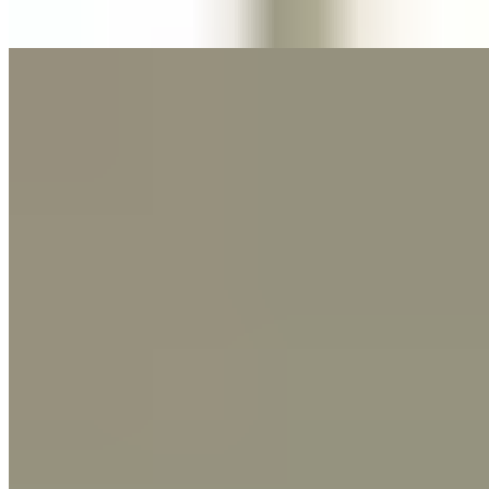
Tæpperensning gjort let
Nyheder
Vores brands hylder mangfoldighed
Tæpper til enhver livsstil
På lager og klar til afsendelse
Fremragende kvalitet og lave priser
Din tilfredshed er vores prioritet
Gratis forsendelse
Nyd at handle hos os