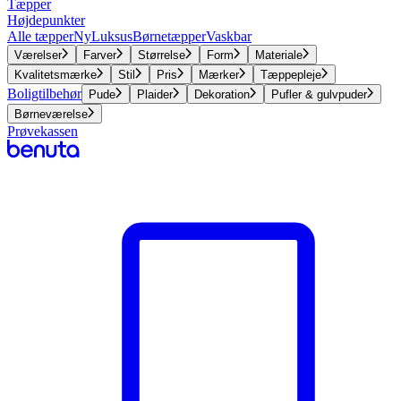
Tæpper
Højdepunkter
Alle tæpper
Ny
Luksus
Børnetæpper
Vaskbar
Værelser
Farver
Størrelse
Form
Materiale
Kvalitetsmærke
Stil
Pris
Mærker
Tæppepleje
Boligtilbehør
Pude
Plaider
Dekoration
Pufler & gulvpuder
Børneværelse
Prøvekassen