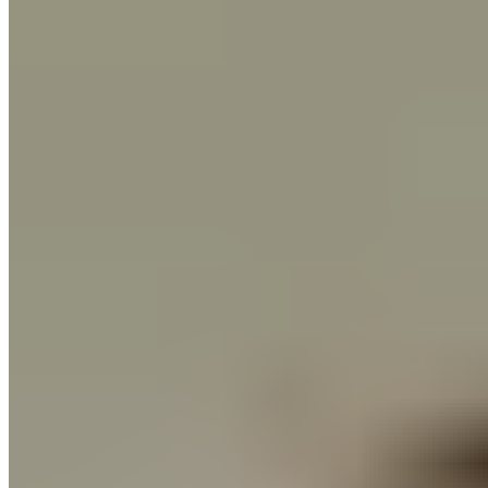
60 dages returret
Shop uden risiko
benuta.dk
+
Vores tæpper
+
Service og sikkerhed
+
Følg os