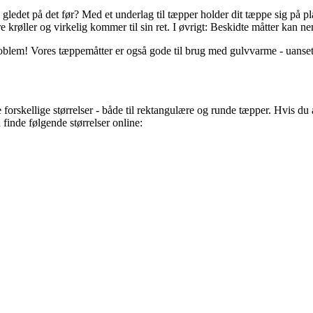
m gledet på det før? Med et underlag til tæpper holder dit tæppe sig på 
re krøller og virkelig kommer til sin ret. I øvrigt: Beskidte måtter kan
oblem! Vores tæppemåtter er også gode til brug med gulvvarme - uanset 
ge forskellige størrelser - både til rektangulære og runde tæpper. Hvis du
 finde følgende størrelser online: