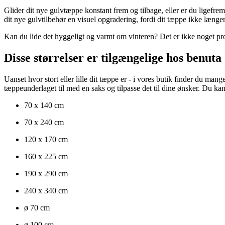
Glider dit nye gulvtæppe konstant frem og tilbage, eller er du ligefre
dit nye gulvtilbehør en visuel opgradering, fordi dit tæppe ikke længe
Kan du lide det hyggeligt og varmt om vinteren? Det er ikke noget pr
Disse størrelser er tilgængelige hos benuta
Uanset hvor stort eller lille dit tæppe er - i vores butik finder du man
tæppeunderlaget til med en saks og tilpasse det til dine ønsker. Du kan
70 x 140 cm
70 x 240 cm
120 x 170 cm
160 x 225 cm
190 x 290 cm
240 x 340 cm
ø 70 cm
ø 100 cm