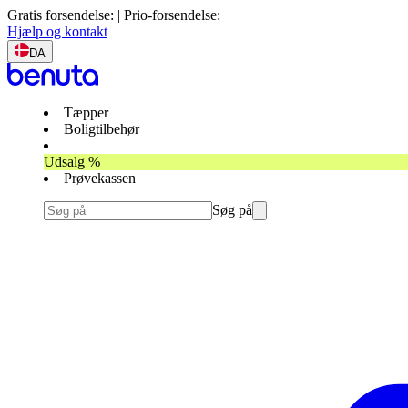
Gratis forsendelse: | Prio-forsendelse:
Hjælp og kontakt
DA
Tæpper
Boligtilbehør
Udsalg %
Prøvekassen
Søg på