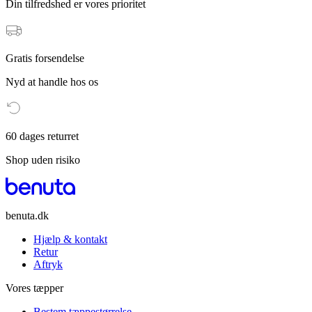
Din tilfredshed er vores prioritet
Gratis forsendelse
Nyd at handle hos os
60 dages returret
Shop uden risiko
benuta.dk
Hjælp & kontakt
Retur
Aftryk
Vores tæpper
Bestem tæppestørrelse