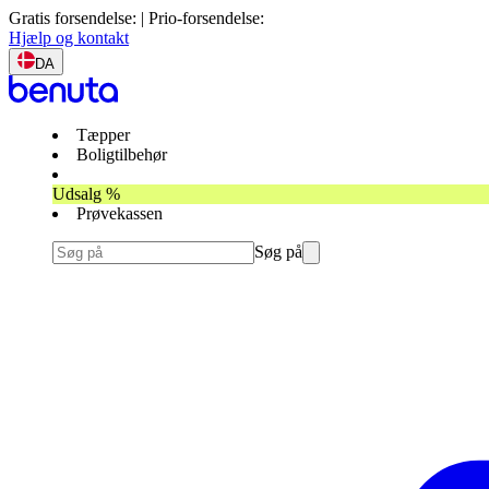
Gratis forsendelse: | Prio-forsendelse:
Hjælp og kontakt
DA
Tæpper
Boligtilbehør
Udsalg %
Prøvekassen
Søg på