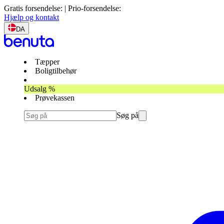
Gratis forsendelse: | Prio-forsendelse:
Hjælp og kontakt
DA
Tæpper
Boligtilbehør
Udsalg %
Prøvekassen
Søg på