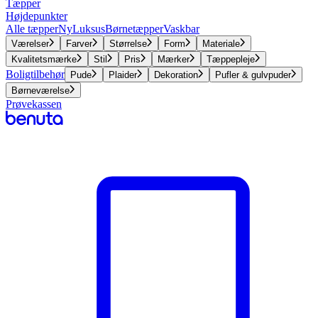
Tæpper
Højdepunkter
Alle tæpper
Ny
Luksus
Børnetæpper
Vaskbar
Værelser
Farver
Størrelse
Form
Materiale
Kvalitetsmærke
Stil
Pris
Mærker
Tæppepleje
Boligtilbehør
Pude
Plaider
Dekoration
Pufler & gulvpuder
Børneværelse
Prøvekassen