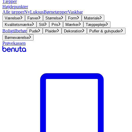
Tæpper
Højdepunkter
Alle tæpper
Ny
Luksus
Børnetæpper
Vaskbar
Værelser
Farver
Størrelse
Form
Materiale
Kvalitetsmærke
Stil
Pris
Mærker
Tæppepleje
Boligtilbehør
Pude
Plaider
Dekoration
Pufler & gulvpuder
Børneværelse
Prøvekassen