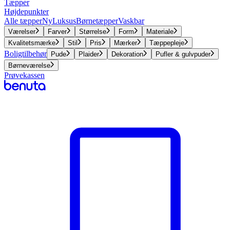
Tæpper
Højdepunkter
Alle tæpper
Ny
Luksus
Børnetæpper
Vaskbar
Værelser
Farver
Størrelse
Form
Materiale
Kvalitetsmærke
Stil
Pris
Mærker
Tæppepleje
Boligtilbehør
Pude
Plaider
Dekoration
Pufler & gulvpuder
Børneværelse
Prøvekassen